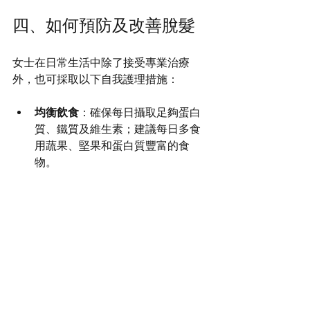
四、如何預防及改善脫髮
女士在日常生活中除了接受專業治療
外，也可採取以下自我護理措施：
均衡飲食
：確保每日攝取足夠蛋白
質、鐵質及維生素；建議每日多食
用蔬果、堅果和蛋白質豐富的食
物。
適量運動
：有助於改善血液循環，
促進頭皮健康。
減壓活動
：透過瑜珈、冥想等方式
降低壓力。
正確護髮
：避免過度使用化學產品
或緊固髮型，注意頭皮衛生。
五、結語