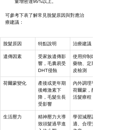
量增密達95%以上。
可參考下表了解常見脫髮原因與對應治
療建議：
脫髮原因
特點說明
治療建議
遺傳因素
受家族遺傳影
使用抑制DHT
響，毛囊易受
藥物、定期頭
DHT侵蝕
皮檢測
荷爾蒙變化
產後或更年期
內外調理平衡
後雌激素下
荷爾蒙，配合
降，毛髮生長
活髮療程
受影響
生活壓力
精神壓力大導
學習減壓調
致頭髮過早進
適、合理安排