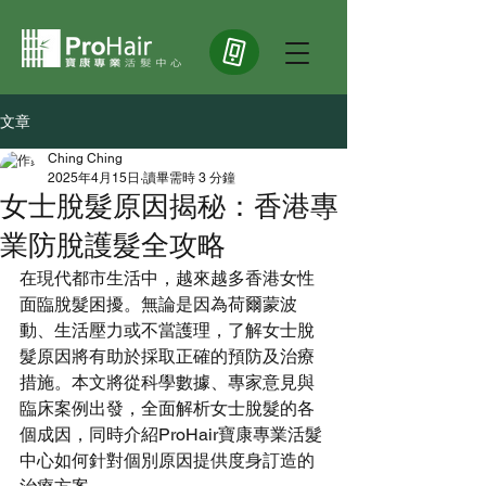
文章
Ching Ching
2025年4月15日
讀畢需時 3 分鐘
女士脫髮原因揭秘：香港專
業防脫護髮全攻略
在現代都市生活中，越來越多香港女性
面臨脫髮困擾。無論是因為荷爾蒙波
動、生活壓力或不當護理，了解女士脫
髮原因將有助於採取正確的預防及治療
措施。本文將從科學數據、專家意見與
臨床案例出發，全面解析女士脫髮的各
個成因，同時介紹ProHair寶康專業活髮
中心如何針對個別原因提供度身訂造的