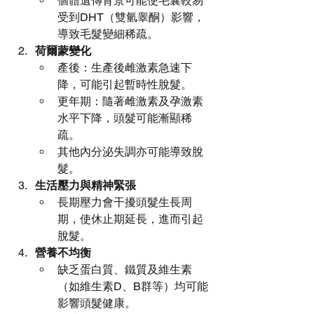
個體遺傳背景可能使毛囊較易
受到DHT（雙氫睾酮）影響，
導致毛髮變細稀疏。
荷爾蒙變化
產後：生產後雌激素急速下
降，可能引起暫時性脫髮。
更年期：隨著雌激素及孕激素
水平下降，頭髮可能漸顯稀
疏。
其他內分泌失調亦可能導致脫
髮。
生活壓力與精神緊張
長期壓力會干擾頭髮生長周
期，使休止期延長，進而引起
脫髮。
營養不均衡
缺乏蛋白質、鐵質及維生素
（如維生素D、B群等）均可能
影響頭髮健康。