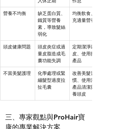
入休止期
作息
營養不均衡
缺乏蛋白質、
均衡飲食、補
鐵質等營養
充適量營養
素，導致髮絲
弱化
頭皮健康問題
頭皮炎症或過
定期潔淨頭
量皮脂造成毛
皮、使用抗菌
囊功能失調
產品
不當美髮護理
化學處理或緊
改善美髮習
繃髮型過度拉
慣、使用溫和
扯毛囊
產品清潔與保
養頭皮
三、專家觀點與ProHair寶
康的專業解決方案