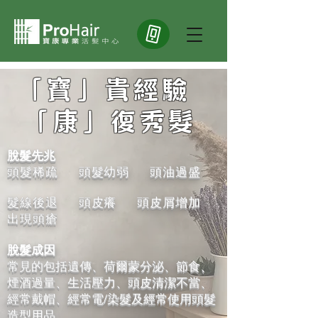
「寶」貴經驗
「康」復秀髮
脫髮先兆
頭髮稀疏 頭髮幼弱 頭油過盛
髮線後退
頭皮癢 頭皮屑增加
出現頭瘡
脫髮成因
常見的包括遺傳、荷爾蒙分泌、節食、
煙酒過量、生活壓力、頭皮清潔不當、
經常戴帽、經常電/染髮及經常使用頭髮
造型用品