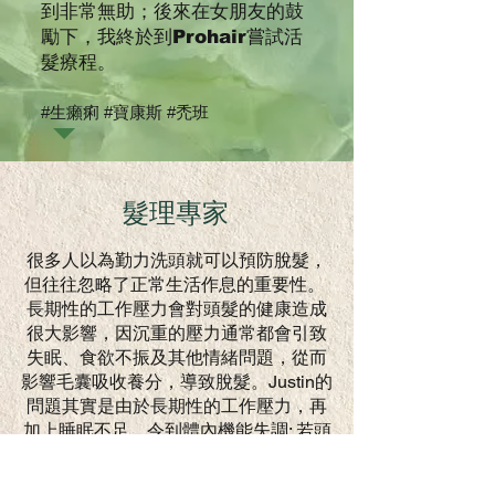
到非常無助；後來在女朋友的鼓
勵下，我終於到Prohair嘗試活
髮療程。
#生癩痢 #寶康斯 #禿班
髮理專家
很多人以為勤力洗頭就可以預防脫髮，
但往往忽略了正常生活作息的重要性。
長期性的工作壓力會對頭髮的健康造成
很大影響，因沉重的壓力通常都會引致
失眠、食欲不振及其他情緒問題，從而
影響毛囊吸收養分，導致脫髮。Justin的
問題其實是由於長期性的工作壓力，再
加上睡眠不足，令到體內機能失調; 若頭
皮得不到足夠的養分或者免疫力不足，
就有可能導致脫髮。