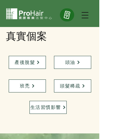
​真實個案
產後脫髮
頭油
班禿
頭髮稀疏
生活習慣影響