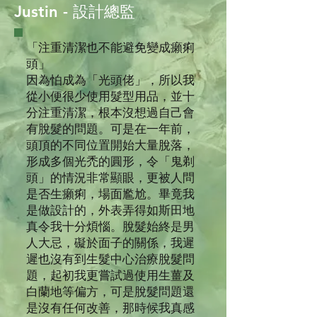
Justin - 設計總監
「注重清潔也不能避免變成癩痢
頭」
因為怕成為「光頭佬」，所以我
從小便很少使用髮型用品，並十
分注重清潔，根本沒想過自己會
有脫髮的問題。可是在一年前，
頭頂的不同位置開始大量脫落，
形成多個光禿的圓形，令「鬼剃
頭」的情況非常顯眼，更被人問
是否生癩痢，場面尷尬。畢竟我
是做設計的，外表弄得如斯田地
真令我十分煩惱。脫髮始終是男
人大忌，礙於面子的關係，我遲
遲也沒有到生髮中心治療脫髮問
題，起初我更嘗試過使用生薑及
白蘭地等偏方，可是脫髮問題還
是沒有任何改善，那時候我真感