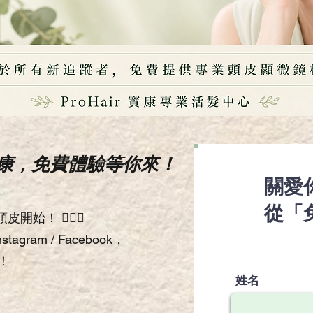
康，免費體驗等你來！
關愛
從「
開始！ 💆🏻‍♂️
gram / Facebook，
！
姓名