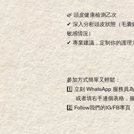
🌿 頭皮健康檢測乙次
✔ 深入分析頭皮狀態（毛囊
敏感情況）
✔ 專業建議，定制你的護理
參加方式簡單又輕鬆：
1️⃣ 立刻 WhatsApp 服務
或者填右手邊個表格，服
2️⃣ Follow我們的IG/FB