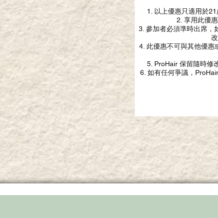
1. 以上優惠只適用於2
2. 享用此
3. 參加者必須準時出席
改
4. 此優惠不可與其他優
5. ProHair 保
6. 如有任何爭議，Pro