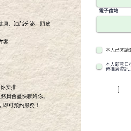
電子信箱
健康、油脂分泌、頭皮
方案
本人已閱讀
本人願意日後
傳推廣資訊
員為你安排
務員會盡快聯絡你。
專頁 ，即可預約服務！