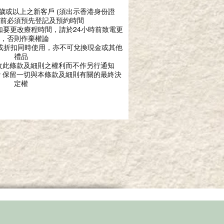
1歲或以上之新客戶 (須出示香港身份證
優惠前必須預先登記及預約時間
，如要更改療程時間，請於24小時前致電更
，否則作棄權論
惠或折扣同時使用，亦不可兌換現金或其他
禮品
留隨時修改此條款及細則之權利而不作另行通知
Hair 保留一切與本條款及細則有關的最終決
定權